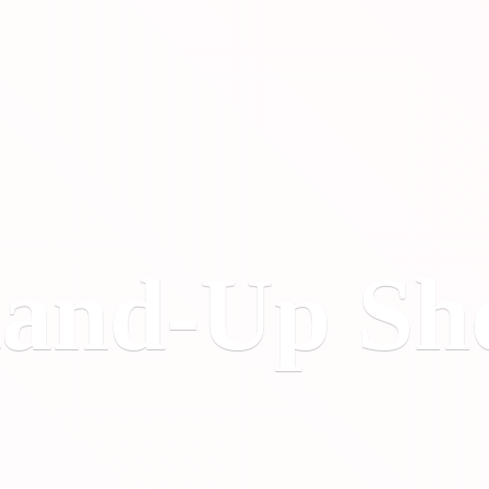
tand-
Up Sh