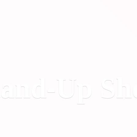
tand-
Up Sh