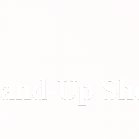
tand-
Up Sh